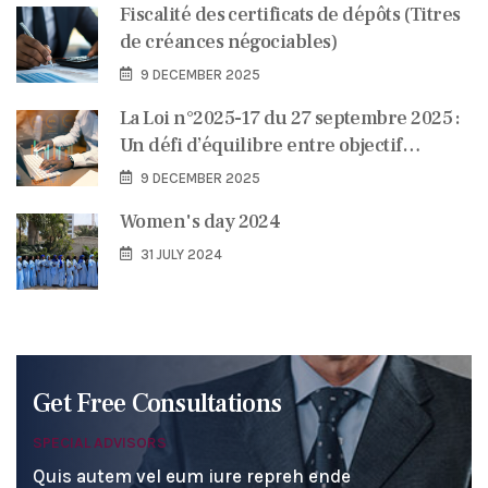
Fiscalité des certificats de dépôts (Titres
de créances négociables)
9 DECEMBER 2025
La Loi n°2025-17 du 27 septembre 2025 :
Un défi d’équilibre entre objectif
budgétaire, justice fiscale et
9 DECEMBER 2025
transformation digitale
Women's day 2024
31 JULY 2024
Get Free Consultations
SPECIAL ADVISORS
Quis autem vel eum iure repreh ende